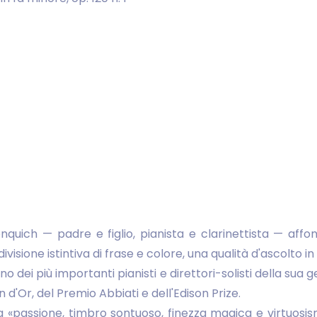
uich — padre e figlio, pianista e clarinettista — affond
isione istintiva di frase e colore, una qualità d'ascolto in
dei più importanti pianisti e direttori-solisti della sua g
n d'Or, del Premio Abbiati e dell'Edison Prize.
«passione, timbro sontuoso, finezza magica e virtuosis