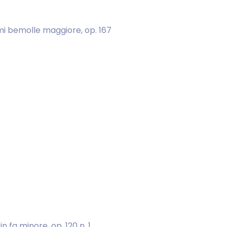
mi bemolle maggiore, op. 167
n fa minore, op. 120 n. 1