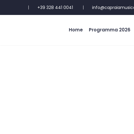
+39 328 441 0041
info@capraiamusicaf
Home
Programma 2026
21 agosto 202