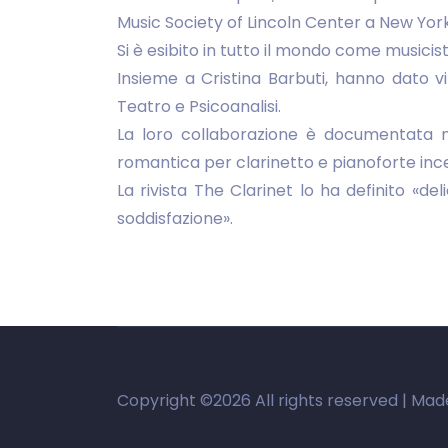
Music Society of Lincoln Center a New Yor
Si è esibito in tutto il mondo come musici
Insieme a Cristina Barbuti, hanno dato v
Teatro e Psicoanalisi.
La loro collaborazione è documentata 
romantica per clarinetto e pianoforte inc
La rivista The Clarinet lo ha definito «de
soddisfazione».
Copyright ©
2026 All rights reserved | Ma