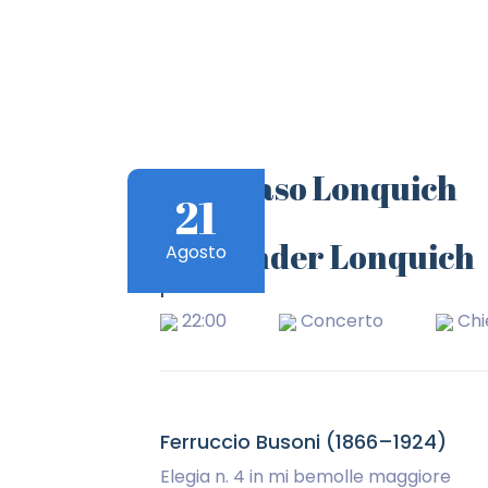
Tommaso Lonquich
21
clarinetto
Alexander Lonquich
Agosto
pianoforte
22:00
Concerto
Chi
Ferruccio Busoni (1866–1924)
Elegia n. 4 in mi bemolle maggiore