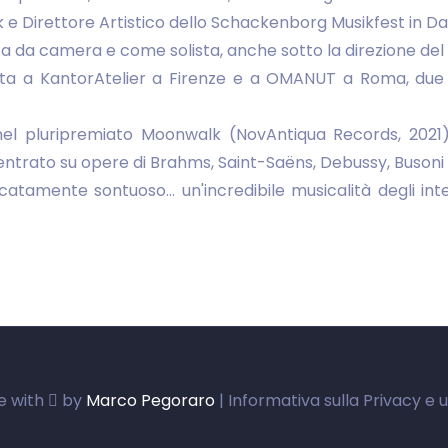
k e Direttore Artistico dello Schackenborg Musikfest in D
sta da camera e come solista, anche sotto la direzione del
ita a KantorAtelier a Firenze e a OMANUT a Roma, due sp
nel pluripremiato Moonwalk (NovAntiqua Records, 202
entrato su opere di Brahms, Saint-Saëns, Debussy, Busoni
licatamente sontuoso… un'incredibile musicalità degli in
de with
by
Marco Pegoraro
| Informativa sulla Privacy e u