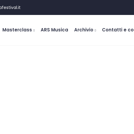
estival.it
Masterclass
ARS Musica
Archivio
Contatti e c
6