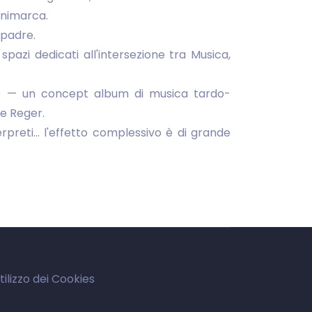
animarca.
 padre.
azi dedicati all'intersezione tra Musica,
1) — un concept album di musica tardo-
 e Reger.
terpreti… l'effetto complessivo è di grande
tilizzo dei Cookies